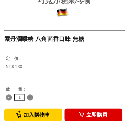
巧克力/糖果/零食
索丹潤喉糖 八角茴香口味 無糖
定 價 :
NT$ 130
數 量 :
-
+
加入購物車
立即購買