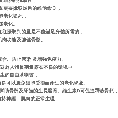
於細胞的抗氧化，
友更要攝取足夠的維他命Ｃ，
胞老化壞死，
緩老化。
往往攝取到的量是不能滿足身體所需的，
肌肉功能及強健骨骼。
癒合、
防止感染 及增強免疫力
、
，對於人體長期暴露在不良的環境中
的自由基物質，
以避免細胞受損而產生的老化現象。
D幫助骨骼及牙齒的生長發育。維生素D可促進釋放骨鈣
神經、肌肉的正常生理